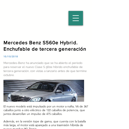
Mercedes Benz S560e Hybrid.
Enchufable de tercera generación
10/10/2018
Mercedes-Benz ha anunciado que se ha abierto el periodo
para reservar el nuevo Clase S 560e híbrido enchufable de
tercera generación, con vistas a lanzarlo antes de que termine
octubre.
El nuevo modelo está impulsado por un motor a nafta, V6 de 367
caballos junto a otro eléctrico de 122 caballos de potencia, que
juntos desarrollan un impulso de 475 caballos.
Además, en la versión tope de gama, que cuenta con la batalla
más larga, el motor está aparejado a una trasmisión híbrida de
nueve marchas 9G-Tronic.