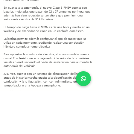
En cuanto a la autonomía, el nuevo Clase S PHEV cuenta con
baterías mejoradas que pasan de 22 a 37 amperios por hora, que
además han visto reducido su tamaño y que permiten una
autonomía eléctrica de 50 kilómetros.
El tiempo de carga hasta el 100% es de una hora y media en un
Wallbox y de alrededor de cinco en un enchufe doméstico.
La berlina permite además configurar el tipo de motor que se
utiliza en cada momento, pudiendo realizar una conducción
híbrida o completamente eléctrica.
Para optimizar la conducción eléctrica, el nuevo modelo cuenta
con el Eco Assist, que aconseja reducir la velocidad con señales
visuales o endureciendo el pedal de aceleración para aumentar la
autonomía del vehículo.
A su vez, cuenta con un sistema de climatización del habitáculo
antes de iniciar la marcha gracias a la electrificación de la
calefacción y la refrigeración, con control mediante un
temporizador o una App para smartphone.
eMobility Solutions.
Volver