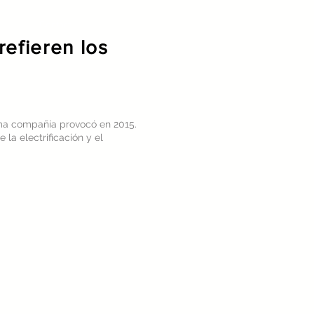
Contact
efieren los
sma compañía provocó en 2015.
a electrificación y el