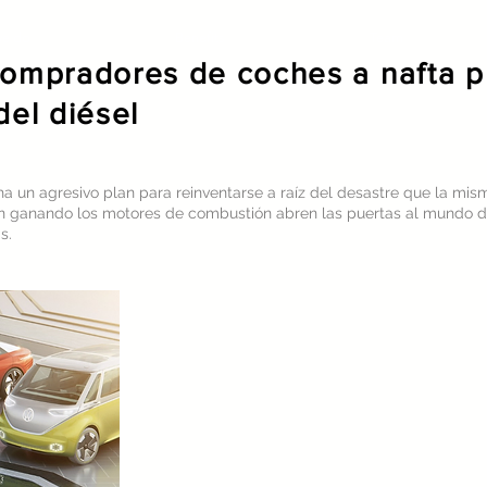
we do
Benefits
Team
compradores de coches a nafta pr
del diésel
cha
un agresivo plan
para reinventarse a raíz del desastre que la mi
 ganando los motores de combustión abren las puertas al mundo de l
s.