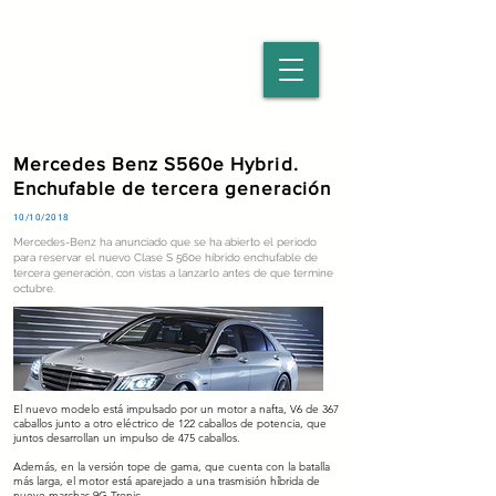
Mercedes Benz S560e Hybrid.
Enchufable de tercera generación
10/10/2018
Mercedes-Benz ha anunciado que se ha abierto el periodo
para reservar el nuevo Clase S 560e híbrido enchufable de
tercera generación, con vistas a lanzarlo antes de que termine
octubre.
El nuevo modelo está impulsado por un motor a nafta, V6 de 367
caballos junto a otro eléctrico de 122 caballos de potencia, que
juntos desarrollan un impulso de 475 caballos.
Además, en la versión tope de gama, que cuenta con la batalla
más larga, el motor está aparejado a una trasmisión híbrida de
nueve marchas 9G-Tronic.