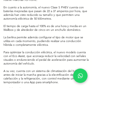
En cuanto a la autonomía, el nuevo Clase S PHEV cuenta con
baterías mejoradas que pasan de 22 a 37 amperios por hora, que
además han visto reducido su tamaño y que permiten una
autonomía eléctrica de 50 kilómetros.
El tiempo de carga hasta el 100% es de una hora y media en un
Wallbox y de alrededor de cinco en un enchufe doméstico.
La berlina permite además configurar el tipo de motor que se
utiliza en cada momento, pudiendo realizar una conducción
híbrida o completamente eléctrica.
Para optimizar la conducción eléctrica, el nuevo modelo cuenta
con el Eco Assist, que aconseja reducir la velocidad con señales
visuales o endureciendo el pedal de aceleración para aumentar la
autonomía del vehículo.
A su vez, cuenta con un sistema de climatización del habitáculo
antes de iniciar la marcha gracias a la electrificación de la
calefacción y la refrigeración, con control mediante un
temporizador o una App para smartphone.
eMobility Solutions.
Volver