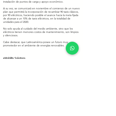
instalación de puntos de carga y apoyo económico.
A su vez, se comunicará en noviembre el comienzo de un nuevo
plan que permitirá la incorporación de recambiar 90 taxis clásicos,
por 90 eléctricos, haciendo posible el avance hacia la meta fijada
de alcanzar a un 10% de taxis eléctricos, en la totalidad de
unidades para el 2020.
No solo ayuda al cuidado del medio ambiente, sino que los
eléctricos tienen menores costos de mantenimiento, son limpios
y silenciosos.
Cabe destacar, que Latinoamérica posee un futuro muy
prometedor en el ambiente de energías renovables.
eMobility Solutions.
Volver
© 2019 eMobility Solutions